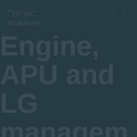
About DFWCA
Courses
Academic Advisory Group
Engine,
Our Sponsors
APU and
LG
managem